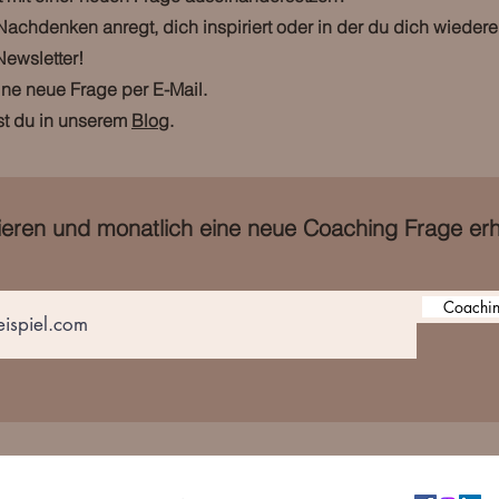
Nachdenken anregt, dich inspiriert oder in der du dich wieder
ewsletter!
ine neue Frage per E-Mail.
st du in unserem
Blog
.
eren und monatlich eine neue Coaching Frage erh
Coachin