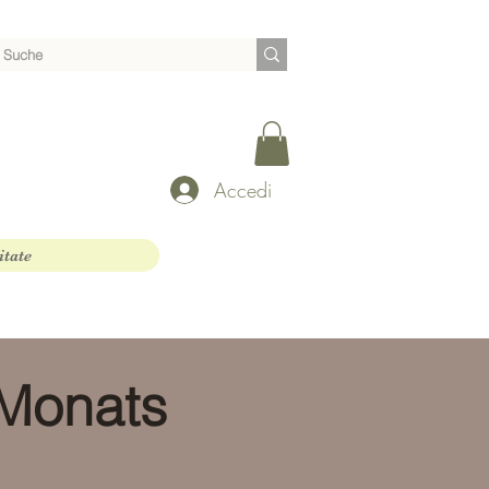
Accedi
itate
 Monats