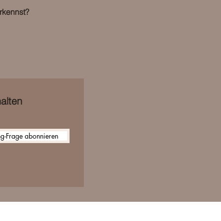
erkennst?
alten
g-Frage abonnieren