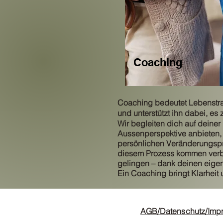
Coaching
Coaching
bedeutet Lebenstra
und unterstützt ihn dabei, es 
Wir begleiten dich auf deiner
Aussenperspektive anbieten, 
persönlichen Veränderungspro
diesem Prozess kommen verb
gelingen – dank deinen eige
Ein Coaching bringt Klarheit 
AGB
/Datenschutz/Imp