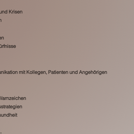
und Krisen
n
en
rfnisse
kation mit Kollegen, Patienten und Angehörigen
 Warnzeichen
strategien
sundheit
: