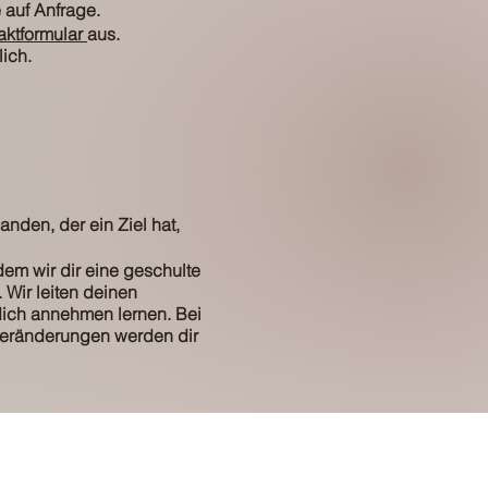
e auf Anfrage.
aktformular
aus.
lich.
nden, der ein Ziel hat,
dem wir dir eine geschulte
Wir leiten deinen
dich annehmen lernen. Bei
eränderungen werden dir