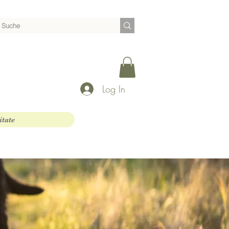
Log In
itate