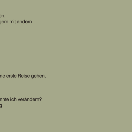
en.
gern mit andern
ine erste Reise gehen,
önnte ich verändern?
g