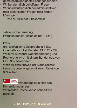
gemeinsam geeignete Lösungen für dich.
Wir beraten dich bei offenen Fragen.
Wir unterstützen dich bei administrativen
oder technischen Fragen oder finden
Lösungen
wie du Hilfe dafür bekommst.
Telefonische Beratung
Erstgespräch ist kostenlos (ca. 1 Std.)
Preis:
drei telefonische
Gespräche à 1 Std.
innerhalb von drei Monaten CHF. 25.- / Std.
Weiterer Aufwand, Nachbearbeitung und
Recherche wird mit einem Stundensatz von
CHF. 90.- berechnet
Wen
n du einen Ausweis der KulturLegi hast,
kannst du unser Angebot mit einem Rabatt von
30% nutzen.
F
ür eine Terminanfrage fülle bitte das
Kontaktformular
aus.
Wir melden uns bei dir so schnell wie
möglich.
«Die
Hoffnung ist wie ein