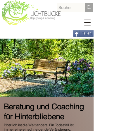
Teilen
Beratung und Coaching
für Hinterbliebene
Plötzlich ist die Welt anders.
Ein Todesfall ist
immer eine einschneidende
Veränderung.