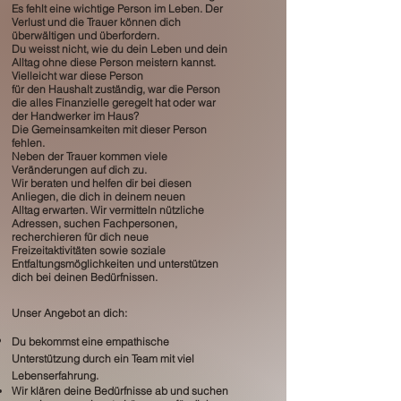
Es fehlt eine wichtige Person im Leben.
Der
Verlust und die Trauer können dich
überwältigen und überfordern.
Du weisst nicht, wie du dein Leben und dein
Alltag ohne diese Person meistern kannst.
Vielleicht war diese Person
für den Haushalt zuständig, war die Person
die alles Finanzielle geregelt hat oder war
der Handwerker im Haus?
Die Gemeinsamkeiten mit dieser Person
fehlen.
Neben der Trauer kommen viele
Veränderungen auf dich zu.
Wir beraten und helfen dir bei diesen
Anliegen, die dich in deinem neuen
Alltag
erwarten. Wir vermitteln nützliche
Adressen, suchen Fachpersonen,
recherchieren für dich neue
Freizeitaktivitäten sowie soziale
Entfaltungsmöglichkeiten und unterstützen
dich bei deinen Bedürfnissen.
Unser Angebot an dich:
Du bekommst eine empathische
Unterstützung durch ein Team mit viel
Lebenserfahrung.
Wir klären deine Bedürfnisse ab und suchen